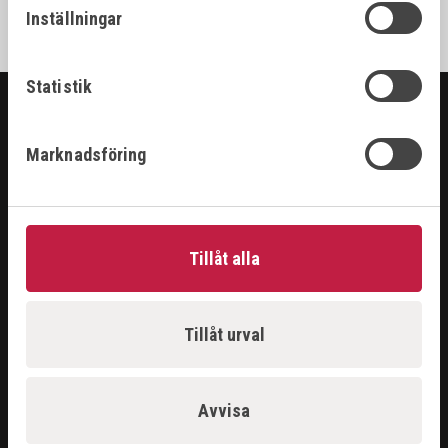
Inställningar
Statistik
SORTIMENT
Marknadsföring
ARBETSPLATS
GASUTRUSTNING
HANDVERKTYG
MASKINER
Tillåt alla
PROBLEMLÖSARE
RENGÖRING & KEM
SKÄRANDE
Tillåt urval
SVETS
ÅTERFÖRSÄLJARE
Avvisa