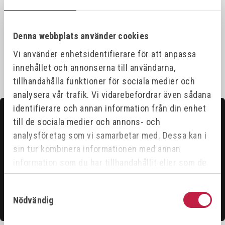
Specifikationer
Denna webbplats använder cookies
Vi använder enhetsidentifierare för att anpassa
innehållet och annonserna till användarna,
tillhandahålla funktioner för sociala medier och
analysera vår trafik. Vi vidarebefordrar även sådana
identifierare och annan information från din enhet
Kontakta oss
till de sociala medier och annons- och
Hittar du inte det du söker?
analysföretag som vi samarbetar med. Dessa kan i
sin tur kombinera informationen med annan
Våra säljare är riktigt duktiga och hjälper gärna till för
information som du har tillhandahållit eller som de
att du ska få ut det bästa ur vårt sortiment.
har samlat in när du har använt deras tjänster.
Samtyckesval
Kontakta oss
Nödvändig