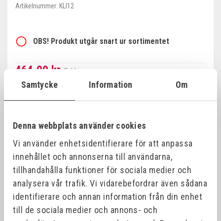
Artikelnummer:
KLI12
OBS! Produkt utgår snart ur sortimentet
464,00 kr
Exkl. moms
Samtycke
Information
Om
Minsta beställning: 1 st
ÅF-LOGIN
Denna webbplats använder cookies
Vi använder enhetsidentifierare för att anpassa
innehållet och annonserna till användarna,
Produktinformation
tillhandahålla funktioner för sociala medier och
analysera vår trafik. Vi vidarebefordrar även sådana
identifierare och annan information från din enhet
Specifikationer
till de sociala medier och annons- och