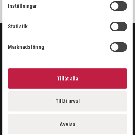
Inställningar
Statistik
SORTIMENT
Marknadsföring
ARBETSPLATS
GASUTRUSTNING
HANDVERKTYG
Tillåt alla
MASKINER
PROBLEMLÖSARE
RENGÖRING & KEM
SKÄRANDE
Tillåt urval
SVETS
ÅTERFÖRSÄLJARE
Avvisa