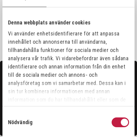
Specifikationer
Denna webbplats använder cookies
Vi använder enhetsidentifierare för att anpassa
innehållet och annonserna till användarna,
tillhandahålla funktioner för sociala medier och
analysera vår trafik. Vi vidarebefordrar även sådana
identifierare och annan information från din enhet
Kontakta oss
till de sociala medier och annons- och
Hittar du inte det du söker?
analysföretag som vi samarbetar med. Dessa kan i
sin tur kombinera informationen med annan
Våra säljare är riktigt duktiga och hjälper gärna till för
information som du har tillhandahållit eller som de
att du ska få ut det bästa ur vårt sortiment.
har samlat in när du har använt deras tjänster.
Samtyckesval
Nödvändig
Kontakta oss