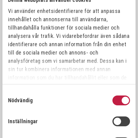
Kombineras med
Vi använder enhetsidentifierare för att anpassa
innehållet och annonserna till användarna,
tillhandahålla funktioner för sociala medier och
analysera vår trafik. Vi vidarebefordrar även sådana
identifierare och annan information från din enhet
till de sociala medier och annons- och
analysföretag som vi samarbetar med. Dessa kan i
sin tur kombinera informationen med annan
information som du har tillhandahållit eller som de
har samlat in när du har använt deras tjänster.
HEPA FILTER 15M²
FÖRFILTER MOBILEGO
Samtyckesval
MOBILEGO
1M²
Nödvändig
Art.nr:
0000111628
Art.nr:
0000111637
Inställningar
3 495,00 kr
910,00 kr