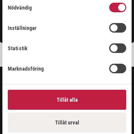
Samtyckesval
Våra säljare är riktigt duktiga och hjälper gärna till för
Nödvändig
att du ska få ut det bästa ur vårt sortiment.
Inställningar
Kontakta oss
Statistik
Marknadsföring
SORTIMENT
Tillåt alla
ARBETSPLATS
GASUTRUSTNING
HANDVERKTYG
MASKINER
Tillåt urval
PROBLEMLÖSARE