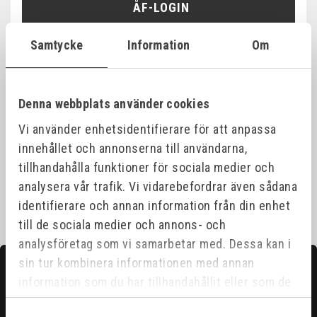
ÅF-LOGIN
Samtycke
Information
Om
Produktinformation
Denna webbplats använder cookies
Vi använder enhetsidentifierare för att anpassa
Specifikationer
innehållet och annonserna till användarna,
tillhandahålla funktioner för sociala medier och
analysera vår trafik. Vi vidarebefordrar även sådana
identifierare och annan information från din enhet
till de sociala medier och annons- och
analysföretag som vi samarbetar med. Dessa kan i
sin tur kombinera informationen med annan
Kontakta oss
information som du har tillhandahållit eller som de
Hittar du inte det du söker?
har samlat in när du har använt deras tjänster.