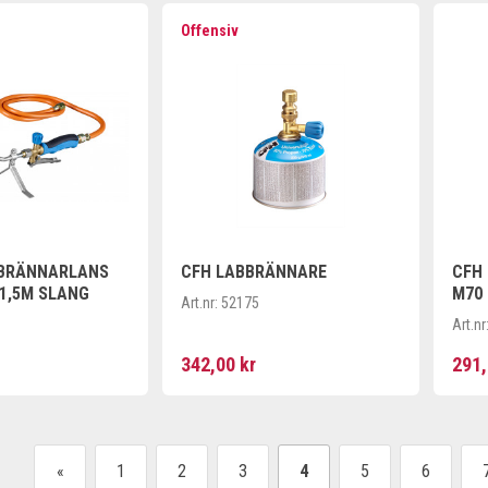
Offensiv
BRÄNNARLANS
CFH LABBRÄNNARE
CFH
 1,5M SLANG
M70 
Art.nr:
52175
Art.nr
342,00 kr
291,
«
1
2
3
4
5
6