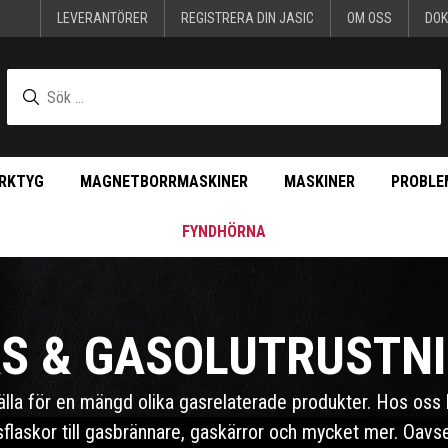
LEVERANTÖRER
REGISTRERA DIN JASIC
OM OSS
DO
RKTYG
MAGNETBORRMASKINER
MASKINER
PROBLE
FYNDHÖRNA
S & GASOLUTRUSTN
lla för en mängd olika gasrelaterade produkter. Hos oss hi
sflaskor till gasbrännare, gaskärror och mycket mer. Oav