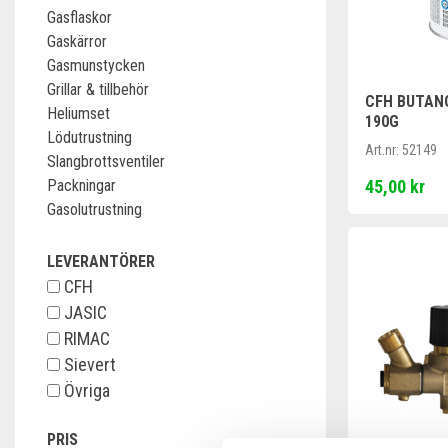
Gasflaskor
Gaskärror
Gasmunstycken
Grillar & tillbehör
CFH BUTAN
Heliumset
190G
Lödutrustning
Art.nr:
52149
Slangbrottsventiler
45,00 kr
Packningar
Gasolutrustning
LEVERANTÖRER
CFH
JASIC
RIMAC
Sievert
Övriga
PRIS