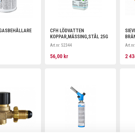
GASBEHÅLLARE
CFH LÖDVATTEN
SIE
KOPPAR,MÄSSING,STÅL 25G
BRÄ
PIE
Art.nr:
52344
Art.nr
ROT
SLA
56,00 kr
2 43