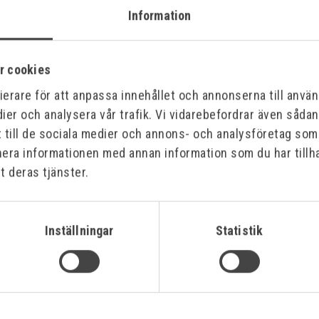
Information
GULATOR INK.
CFH BRÄNNARSET TS1800
RIMA
L
ACE 
Art.nr:
52132
Art.nr
r cookies
566,00 kr
120,
erare för att anpassa innehållet och annonserna till använd
ier och analysera vår trafik. Vi vidarebefordrar även såda
Offensiv
Offe
t till de sociala medier och annons- och analysföretag so
nera informationen med annan information som du har tillha
t deras tjänster.
Inställningar
Statistik
NDARE MINI MED
CFH LÖDTENN FÖR ALLMÄN
CFH 
/FRP)
LÖDNING 200GR-2,0 MM
Art.nr