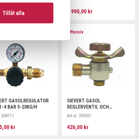
00 kr
2 990,00 kr
Tillåt alla
nsiv
Offensiv
VERT GASOLREGULATOR
SIEVERT GASOL
1-4 BAR 5-20KG/H
REGLERVENTIL OCH
ADAPTER M14X1,5 / R 3/8"V
:
308111
Art.nr:
700001
5,00 kr
426,00 kr