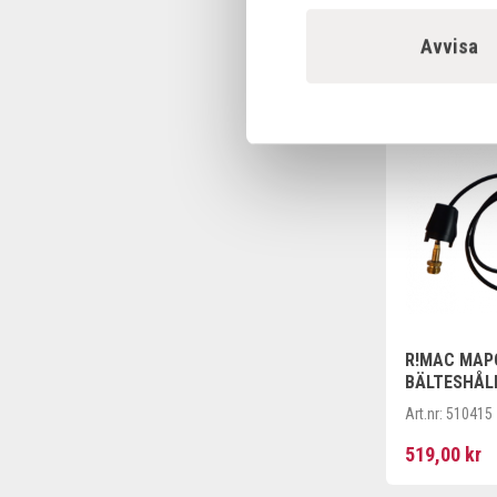
Art.nr:
52436
45,00 kr
Avvisa
Offensiv
R!MAC MAP
BÄLTESHÅL
Art.nr:
510415
519,00 kr