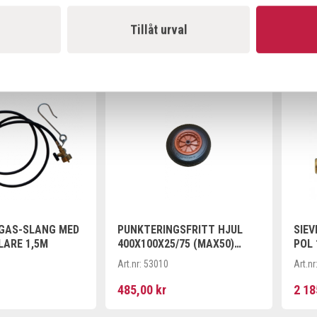
Art.nr:
52327
453,00 kr
126,
Tillåt urval
Offensiv
Offe
GAS-SLANG MED
PUNKTERINGSFRITT HJUL
SIE
LARE 1,5M
400X100X25/75 (MAX50)
POL 
INKL. STARLOCK
Art.nr:
53010
Art.nr
485,00 kr
2 18