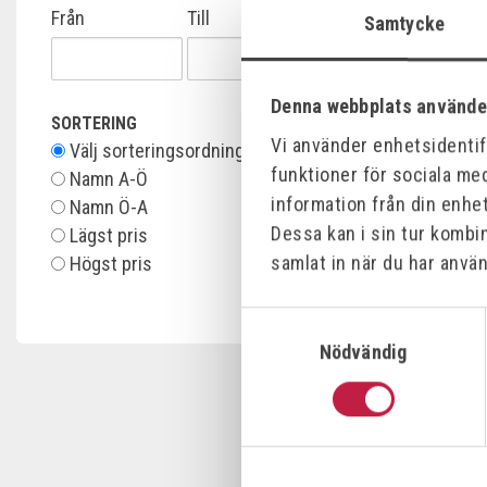
Från
Till
Samtycke
SIEVERT RE
SBV, LTS PO
Art.nr:
306380
Denna webbplats använde
2 362,00 kr
SORTERING
Vi använder enhetsidentifi
Välj sorteringsordning
funktioner för sociala med
Namn A-Ö
Offensiv
information från din enhe
Namn Ö-A
Dessa kan i sin tur kombi
Lägst pris
samlat in när du har använ
Högst pris
Samtyckesval
Nödvändig
CFH GASTÄ
PIEZO (54ST