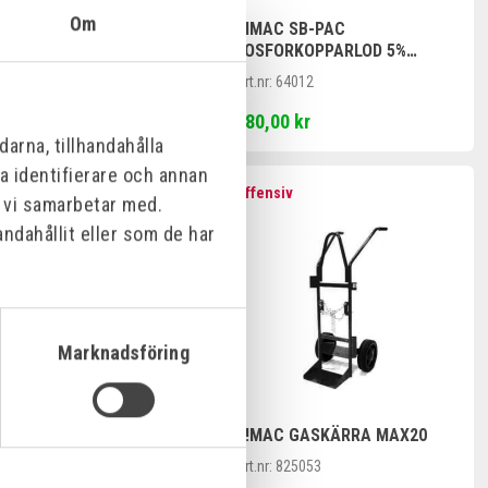
Om
C PACKNING TILL 2141
RIMAC SB-PAC
5ST 18X9,7MM
FOSFORKOPPARLOD 5%
SILVER - 2X2MM/5ST
:
661104
Art.nr:
64012
00 kr
780,00 kr
arna, tillhandahålla
na identifierare och annan
nsiv
Offensiv
m vi samarbetar med.
ndahållit eller som de har
Marknadsföring
SPEZIAL-GAS AT-3000
R!MAC GASKÄRRA MAX20
:
52515
Art.nr:
825053