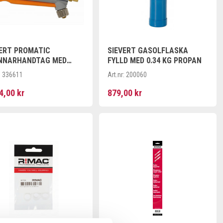
VERT PROMATIC
SIEVERT GASOLFLASKA
NNARHANDTAG MED
FYLLD MED 0.34 KG PROPAN
ZOTÄNDNING OCH
:
336611
Art.nr:
200060
ERANDE
NGANSLUTNING
4,00 kr
879,00 kr