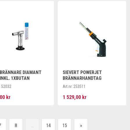
 BRÄNNARE DIAMANT
SIEVERT POWERJET
INKL. 1XBUTAN
BRÄNNARHANDTAG
:
52032
Art.nr:
253511
00 kr
1 529,00 kr
7
8
...
14
15
»