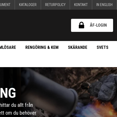
KUMENT
KATALOGER
RETURPOLICY
KONTAKT
IN ENGLISH
ÅF-LOGIN
MLÖSARE
RENGÖRING & KEM
SKÄRANDE
SVETS
ING
ttar du allt från
sett om du behöver