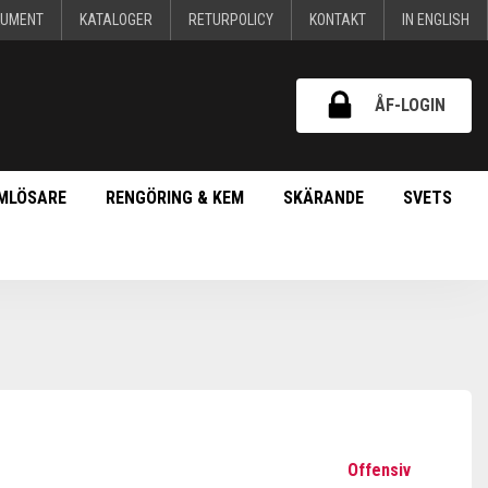
KUMENT
KATALOGER
RETURPOLICY
KONTAKT
IN ENGLISH
ÅF-LOGIN
MLÖSARE
RENGÖRING & KEM
SKÄRANDE
SVETS
Offensiv