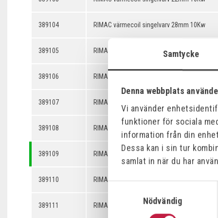
389104
RIMAC värmecoil singelvarv 28mm 10Kw
389105
RIMAC värmecoil singelvarv 34mm 10Kw
Samtycke
389106
RIMAC värmecoil singelvarv 40mm 10Kw
Denna webbplats använde
389107
RIMAC värmecoil singelvarv 47mm 10Kw
Vi använder enhetsidentifi
funktioner för sociala med
389108
RIMAC värmecoil singelvarv 57mm 10Kw
information från din enhe
Dessa kan i sin tur kombi
389109
RIMAC värmecoil singelvarv 67mm 10Kw
samlat in när du har använ
389110
RIMAC värmecoil singelvarv 82mm 10Kw
Samtyckesval
Nödvändig
389111
RIMAC värmecoil dubbelvarv 22mm 10Kw