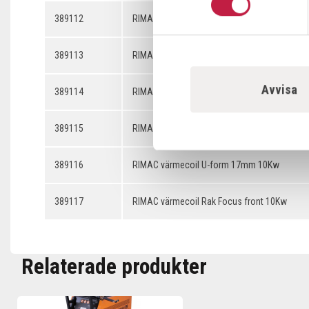
389112
RIMAC värmecoil dubbelvarv 28mm 10Kw
389113
RIMAC värmecoil dubbelvarv 34mm 10Kw
Avvisa
389114
RIMAC värmecoil dubbelvarv 40mm 10Kw
389115
RIMAC värmecoil U-form 14mm 10Kw
389116
RIMAC värmecoil U-form 17mm 10Kw
389117
RIMAC värmecoil Rak Focus front 10Kw
Relaterade produkter