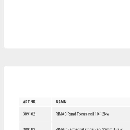
ART.NR
NAMN
389102
RIMAC Rund Focus coil 10-12Kw
389103
RIMAC värmecoil singelvarv 22mm 10Kw