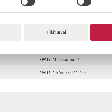
389112 - Rund coil dubbelvarv Ø 28mm
389113 - Rund coil dubbelvarv Ø 34mm
Tillåt urval
389114 - Rund coil dubbelvarv Ø 40mm
389115 - "U"-formad coil 14mm
389116 - "U"-formad coil 17mm
389117 - Rak focus coil 90° front