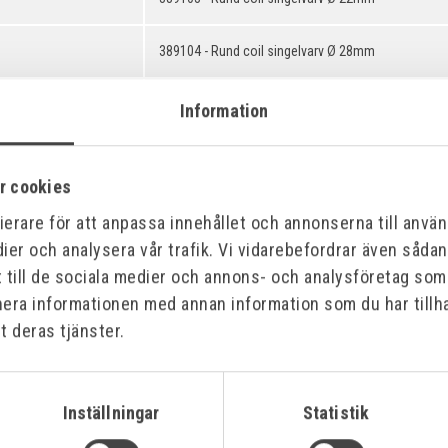
389104 - Rund coil singelvarv Ø 28mm
389105 - Rund coil singelvarv Ø 34mm
Information
389106 - Rund coil singelvarv Ø 40mm
r cookies
389107 - Rund coil singelvarv Ø 47mm
erare för att anpassa innehållet och annonserna till använd
ier och analysera vår trafik. Vi vidarebefordrar även såda
389108 - Rund coil singelvarv Ø 57mm
t till de sociala medier och annons- och analysföretag so
nera informationen med annan information som du har tillha
389109 - Rund coil singelvarv Ø 67mm
t deras tjänster.
389110 - Rund coil singelvarv Ø 82mm
Inställningar
Statistik
389111 - Rund coil dubbelvarv Ø 22mm