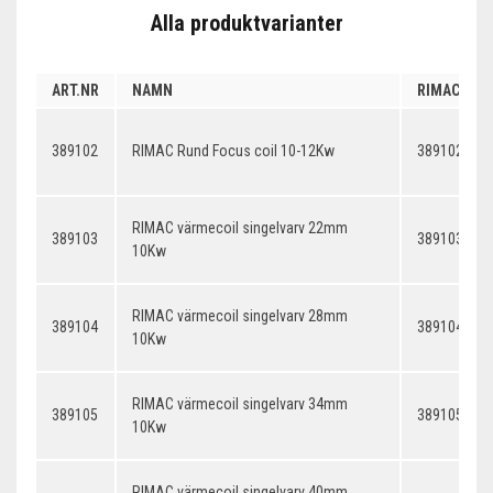
Alla produktvarianter
ART.NR
NAMN
RIMAC MEG
389102
RIMAC Rund Focus coil 10-12Kw
389102 - Ru
RIMAC värmecoil singelvarv 22mm
389103
389103 - Ru
10Kw
RIMAC värmecoil singelvarv 28mm
389104
389104 - Ru
10Kw
RIMAC värmecoil singelvarv 34mm
389105
389105 - Ru
10Kw
RIMAC värmecoil singelvarv 40mm