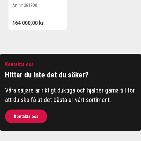
MAX 190 19KW 6M
Art.nr:
381900
INDUKTIONSKABEL
164 000,00 kr
Kontakta oss
Hittar du inte det du söker?
Våra säljare är riktigt duktiga och hjälper gärna till för
att du ska få ut det bästa ur vårt sortiment.
Kontakta oss