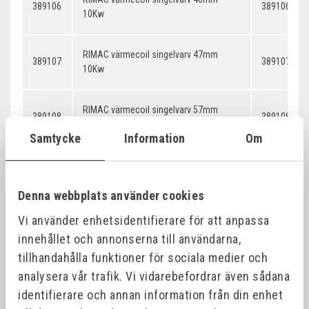
389106
389106 - Ru
10Kw
RIMAC värmecoil singelvarv 47mm
389107
389107 - Ru
10Kw
RIMAC värmecoil singelvarv 57mm
389108
389108 - Ru
10Kw
Samtycke
Information
Om
RIMAC värmecoil singelvarv 67mm
389109
389109 - Ru
10Kw
Denna webbplats använder cookies
Vi använder enhetsidentifierare för att anpassa
RIMAC värmecoil singelvarv 82mm
389110
389110 - Ru
10Kw
innehållet och annonserna till användarna,
tillhandahålla funktioner för sociala medier och
analysera vår trafik. Vi vidarebefordrar även sådana
RIMAC värmecoil dubbelvarv 22mm
389111 - Ru
389111
10Kw
22mm
identifierare och annan information från din enhet