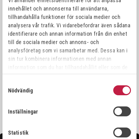
Vi använder enhetsidentifierare för att anpassa
innehållet och annonserna till användarna,
Offensiv
Offensiv
tillhandahålla funktioner för sociala medier och
analysera vår trafik. Vi vidarebefordrar även sådana
identifierare och annan information från din enhet
till de sociala medier och annons- och
analysföretag som vi samarbetar med. Dessa kan i
sin tur kombinera informationen med annan
information som du har tillhandahållit eller som de
SVETSVINKELMAGNET
STRONGHAND
har samlat in när du har använt deras tjänster.
(PIL)
ARMSTÖD
Samtyckesval
Art.nr:
775035
Art.nr:
ARA18
Nödvändig
180,00 kr
1 050,00 kr
Inställningar
Statistik