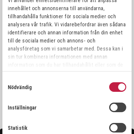
Vi använder enhetsidentifierare för att anpassa
innehållet och annonserna till användarna,
Offensiv
Offensiv
tillhandahålla funktioner för sociala medier och
analysera vår trafik. Vi vidarebefordrar även sådana
identifierare och annan information från din enhet
till de sociala medier och annons- och
analysföretag som vi samarbetar med. Dessa kan i
sin tur kombinera informationen med annan
information som du har tillhandahållit eller som de
SVETSVINKELMAGNET
STRONGHAND
har samlat in när du har använt deras tjänster.
(PIL)
ARMSTÖD
Samtyckesval
Art.nr:
775035
Art.nr:
ARA18
Nödvändig
180,00 kr
1 050,00 kr
Inställningar
Statistik