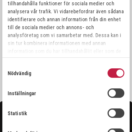
tillhandahålla funktioner för sociala medier och
analysera vår trafik. Vi vidarebefordrar även sådana
identifierare och annan information från din enhet
till de sociala medier och annons- och
analysföretag som vi samarbetar med. Dessa kan i
sin tur kombinera informationen med annan
SVETSVINKELMAGNET
STRONGHAND
(PIL)
ARMSTÖD
information som du har tillhandahållit eller som de
Art.nr:
775035
Art.nr:
ARA18
har samlat in när du har använt deras tjänster.
Samtyckesval
180,00 kr
1 050,00 kr
Nödvändig
Inställningar
Kontakta oss
Statistik
Hittar du inte det du söker?