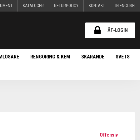
KUMENT
KATALOGER
RETURPOLICY
KONTAKT
IN ENGLISH
ÅF-LOGIN
MLÖSARE
RENGÖRING & KEM
SKÄRANDE
SVETS
Offensiv