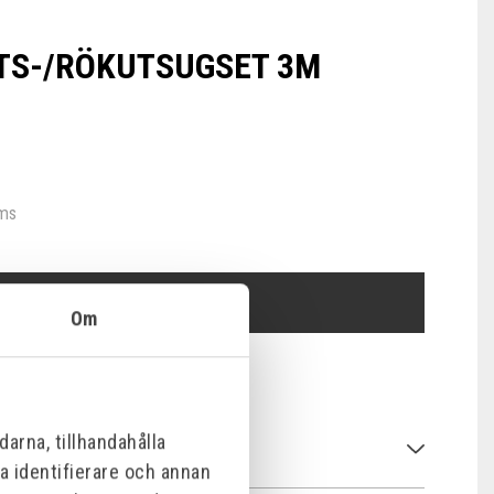
TS-/RÖKUTSUGSET 3M
oms
ÅF-LOGIN
Om
arna, tillhandahålla
na identifierare och annan