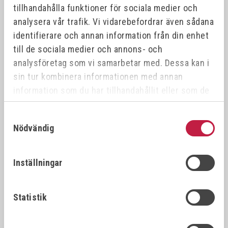
tillhandahålla funktioner för sociala medier och
Nyhet
Offensiv
analysera vår trafik. Vi vidarebefordrar även sådana
identifierare och annan information från din enhet
till de sociala medier och annons- och
analysföretag som vi samarbetar med. Dessa kan i
sin tur kombinera informationen med annan
information som du har tillhandahållit eller som de
har samlat in när du har använt deras tjänster.
Samtyckesval
GRIP-ON AXIAL GRIP
GRIP-ON SVETSTÄNGER
Nödvändig
TYPE - L 7"
127 LÅNGA KÄFTAR 0-
130 MM
Art.nr:
912-07
Inställningar
446,00 kr
fr. 239,00 kr
Statistik
Nyhet