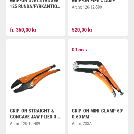
GRIP-ON SVETSTÄNGER
GRIP-ON PIPE CLAMP
125 RUNDA/FYRKANTIGA
Art.nr:
126-12-589
RÖR 0-90 MM
fr. 360,00 kr
520,00 kr
Offensiv
GRIP-ON STRAIGHT &
GRIP-ON MINI-CLAMP 60º
CONCAVE JAW PLIER 0-
0-60 MM
62 MM
Art.nr:
120-10-489
Art.nr:
233A