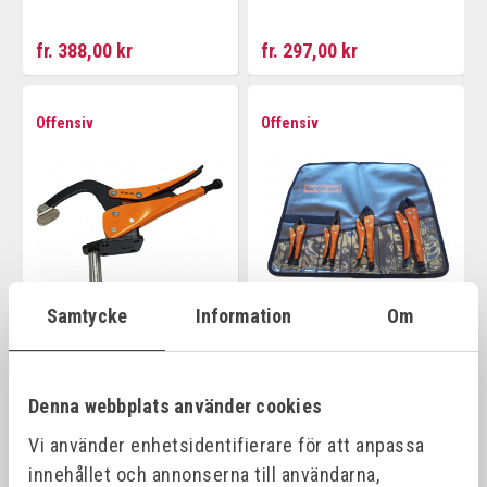
fr. 388,00 kr
fr. 297,00 kr
Offensiv
Offensiv
Samtycke
Information
Om
GRIP-ON
GRIP-ON
BORDSLÅSTÄNGER 222B
SVETS/LÅSTÅNGSSET
0-310 MM
Art.nr:
GC-SET4
Denna webbplats använder cookies
Vi använder enhetsidentifierare för att anpassa
fr. 631,00 kr
949,00 kr
innehållet och annonserna till användarna,