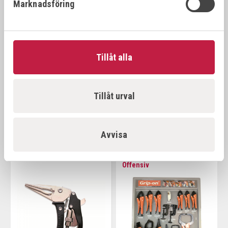
Marknadsföring
Tillåt alla
GRIP-ON AXIAL SET
GRIP-ON SVETSTÄNGER
127B LONG NOSE 35º 0-
Art.nr:
AX-SET6-89
Tillåt urval
100 MM
2 336,00 kr
fr. 515,00 kr
Avvisa
Offensiv