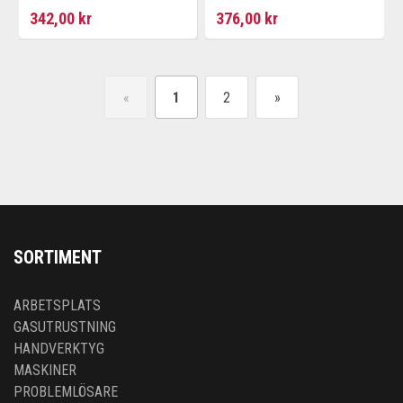
342,00 kr
376,00 kr
«
1
2
»
SORTIMENT
ARBETSPLATS
GASUTRUSTNING
HANDVERKTYG
MASKINER
PROBLEMLÖSARE