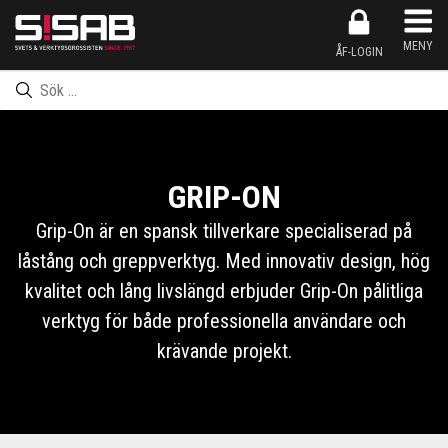
Produkten har nu lagts till i kundkorgen
Inköpslistan har nu lagts till i kundkorgen
Produkten har nu lagts till i inköpslistan
Gå till kassan
MENY
ÅF-LOGIN
GRIP-ON
Grip-On är en spansk tillverkare specialiserad på
låstång och greppverktyg. Med innovativ design, hög
kvalitet och lång livslängd erbjuder Grip-On pålitliga
verktyg för både professionella användare och
krävande projekt.