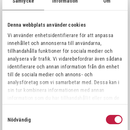
Samtycke
Information
Om
VÖLKEL Gängtappset MF DIN 2181 HSS-G
26387
21x1.
21x1.0
Denna webbplats använder cookies
Vi använder enhetsidentifierare för att anpassa
VÖLKEL Gängtappset MF DIN 2181 HSS-G
26388
21x1.
21x1.5
innehållet och annonserna till användarna,
tillhandahålla funktioner för sociala medier och
analysera vår trafik. Vi vidarebefordrar även sådana
VÖLKEL Gängtappset MF DIN 2181 HSS-G
26389
22x0.
22x0.5
identifierare och annan information från din enhet
till de sociala medier och annons- och
analysföretag som vi samarbetar med. Dessa kan i
VÖLKEL Gängtappset MF DIN 2181 HSS-G
26390
22x1.
22x1.0
sin tur kombinera informationen med annan
information som du har tillhandahållit eller som de
har samlat in när du har använt deras tjänster.
VÖLKEL Gängtappset MF DIN 2181 HSS-G
26391
22x0.
22x0.75
Samtyckesval
Nödvändig
VÖLKEL Gängtappset MF DIN 2181 HSS-G