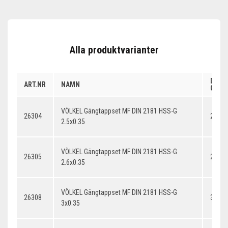
Alla produktvarianter
DIME
ART.NR
NAMN
GÄNG
VÖLKEL Gängtappset MF DIN 2181 HSS-G
26304
2.5x0
2.5x0.35
VÖLKEL Gängtappset MF DIN 2181 HSS-G
26305
2.6x0
2.6x0.35
VÖLKEL Gängtappset MF DIN 2181 HSS-G
26308
3x0.3
3x0.35