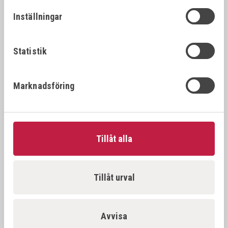
26392
22x1.
22x1.25
Inställningar
VÖLKEL Gängtappset MF DIN 2181 HSS-G
26394
22x1.
22x1.5
Statistik
VÖLKEL Gängtappset MF DIN 2181 HSS-G
26396
22x2.
Marknadsföring
22x2.0
VÖLKEL Gängtappset MF DIN 2181 HSS-G
26397
23x1.
23x1.0
Tillåt alla
VÖLKEL Gängtappset MF DIN 2181 HSS-G
26398
23x1.
23x1.5
Tillåt urval
VÖLKEL Gängtappset MF DIN 2181 HSS-G
26500
24x1.
24x1.0
Avvisa