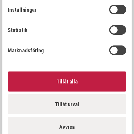
26392
22x1.
22x1.25
Inställningar
VÖLKEL Gängtappset MF DIN 2181 HSS-G
26394
22x1.
22x1.5
Statistik
VÖLKEL Gängtappset MF DIN 2181 HSS-G
26396
22x2.
Marknadsföring
22x2.0
VÖLKEL Gängtappset MF DIN 2181 HSS-G
26397
23x1.
23x1.0
Tillåt alla
VÖLKEL Gängtappset MF DIN 2181 HSS-G
26398
23x1.
23x1.5
Tillåt urval
VÖLKEL Gängtappset MF DIN 2181 HSS-G
26500
24x1.
24x1.0
Avvisa