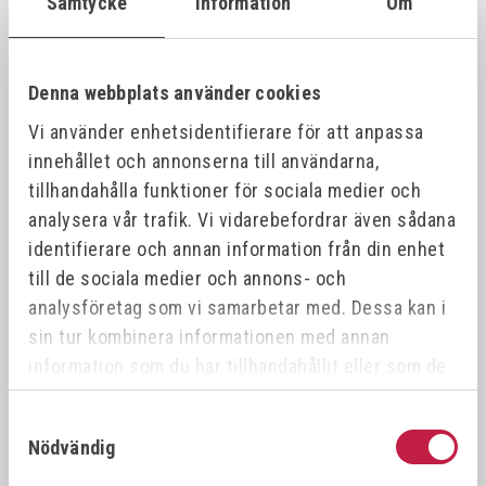
Samtycke
Information
Om
VÖLKEL Gängtappset MF DIN 2181 HSS-G
26387
21x1.
21x1.0
Denna webbplats använder cookies
Vi använder enhetsidentifierare för att anpassa
VÖLKEL Gängtappset MF DIN 2181 HSS-G
26388
21x1.
21x1.5
innehållet och annonserna till användarna,
tillhandahålla funktioner för sociala medier och
analysera vår trafik. Vi vidarebefordrar även sådana
VÖLKEL Gängtappset MF DIN 2181 HSS-G
26389
22x0.
22x0.5
identifierare och annan information från din enhet
till de sociala medier och annons- och
analysföretag som vi samarbetar med. Dessa kan i
VÖLKEL Gängtappset MF DIN 2181 HSS-G
26390
22x1.
22x1.0
sin tur kombinera informationen med annan
information som du har tillhandahållit eller som de
har samlat in när du har använt deras tjänster.
VÖLKEL Gängtappset MF DIN 2181 HSS-G
26391
22x0.
22x0.75
Samtyckesval
Nödvändig
VÖLKEL Gängtappset MF DIN 2181 HSS-G