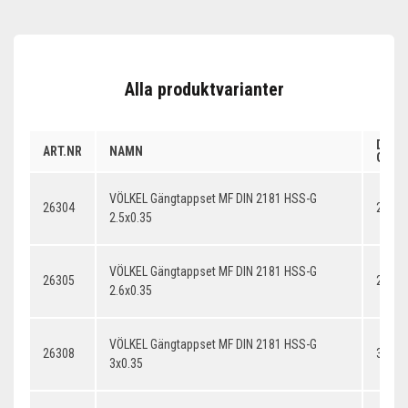
Alla produktvarianter
DIME
ART.NR
NAMN
GÄNG
VÖLKEL Gängtappset MF DIN 2181 HSS-G
26304
2.5x0
2.5x0.35
VÖLKEL Gängtappset MF DIN 2181 HSS-G
26305
2.6x0
2.6x0.35
VÖLKEL Gängtappset MF DIN 2181 HSS-G
26308
3x0.3
3x0.35