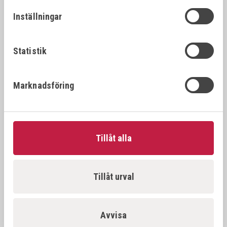
26392
22x1.
22x1.25
Inställningar
VÖLKEL Gängtappset MF DIN 2181 HSS-G
26394
22x1.
22x1.5
Statistik
VÖLKEL Gängtappset MF DIN 2181 HSS-G
26396
22x2.
Marknadsföring
22x2.0
VÖLKEL Gängtappset MF DIN 2181 HSS-G
26397
23x1.
23x1.0
Tillåt alla
VÖLKEL Gängtappset MF DIN 2181 HSS-G
26398
23x1.
23x1.5
Tillåt urval
VÖLKEL Gängtappset MF DIN 2181 HSS-G
26500
24x1.
24x1.0
Avvisa