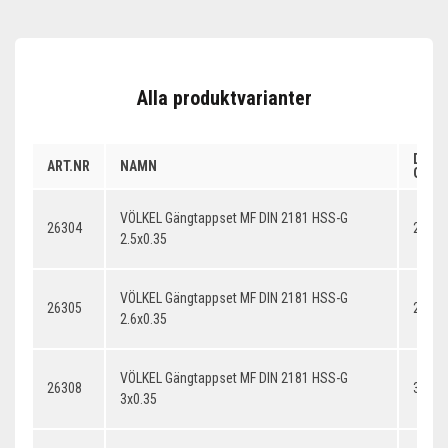
Alla produktvarianter
DIME
ART.NR
NAMN
GÄNG
VÖLKEL Gängtappset MF DIN 2181 HSS-G
26304
2.5x0
2.5x0.35
VÖLKEL Gängtappset MF DIN 2181 HSS-G
26305
2.6x0
2.6x0.35
VÖLKEL Gängtappset MF DIN 2181 HSS-G
26308
3x0.3
3x0.35