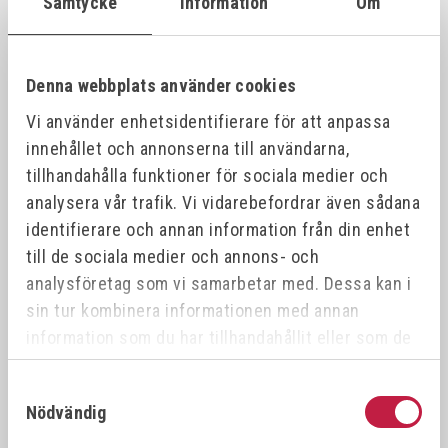
Samtycke
Information
Om
VÖLKEL Gängtappset MF DIN 2181 HSS-G
26387
21x1.
21x1.0
Denna webbplats använder cookies
Vi använder enhetsidentifierare för att anpassa
VÖLKEL Gängtappset MF DIN 2181 HSS-G
26388
21x1.
21x1.5
innehållet och annonserna till användarna,
tillhandahålla funktioner för sociala medier och
analysera vår trafik. Vi vidarebefordrar även sådana
VÖLKEL Gängtappset MF DIN 2181 HSS-G
26389
22x0.
22x0.5
identifierare och annan information från din enhet
till de sociala medier och annons- och
analysföretag som vi samarbetar med. Dessa kan i
VÖLKEL Gängtappset MF DIN 2181 HSS-G
26390
22x1.
22x1.0
sin tur kombinera informationen med annan
information som du har tillhandahållit eller som de
har samlat in när du har använt deras tjänster.
VÖLKEL Gängtappset MF DIN 2181 HSS-G
26391
22x0.
22x0.75
Samtyckesval
Nödvändig
VÖLKEL Gängtappset MF DIN 2181 HSS-G