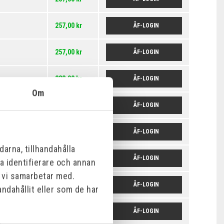
257,00 kr
ÅF-LOGIN
257,00 kr
ÅF-LOGIN
228,00 kr
ÅF-LOGIN
Om
228,00 kr
ÅF-LOGIN
228,00 kr
ÅF-LOGIN
arna, tillhandahålla
228,00 kr
ÅF-LOGIN
na identifierare och annan
m vi samarbetar med.
228,00 kr
ÅF-LOGIN
ndahållit eller som de har
228,00 kr
ÅF-LOGIN