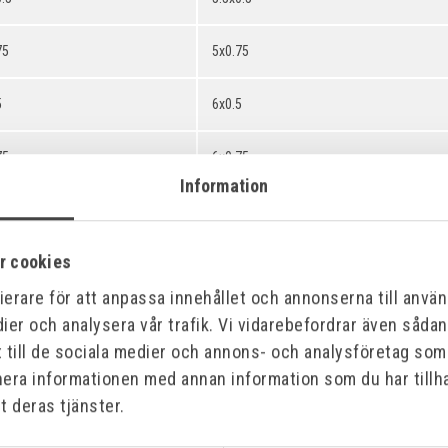
75
5x0.75
5
6x0.5
75
6x0.75
Information
5
7x0.5
r cookies
75
7x0.75
erare för att anpassa innehållet och annonserna till använd
5
8x0.5
ier och analysera vår trafik. Vi vidarebefordrar även såda
t till de sociala medier och annons- och analysföretag so
75
8x0.75
nera informationen med annan information som du har tillha
t deras tjänster.
0
8x1.0