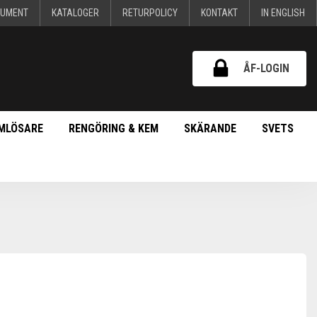
KUMENT
KATALOGER
RETURPOLICY
KONTAKT
IN ENGLISH
ÅF-LOGIN
MLÖSARE
RENGÖRING & KEM
SKÄRANDE
SVETS