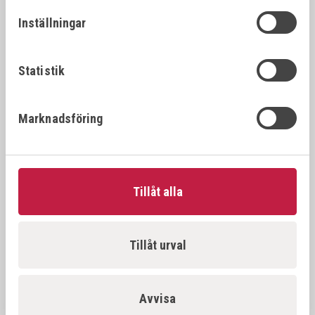
26392
22x1.
22x1.25
Inställningar
VÖLKEL Gängtappset MF DIN 2181 HSS-G
26394
22x1.
22x1.5
Statistik
VÖLKEL Gängtappset MF DIN 2181 HSS-G
26396
22x2.
Marknadsföring
22x2.0
VÖLKEL Gängtappset MF DIN 2181 HSS-G
26397
23x1.
23x1.0
Tillåt alla
VÖLKEL Gängtappset MF DIN 2181 HSS-G
26398
23x1.
23x1.5
Tillåt urval
VÖLKEL Gängtappset MF DIN 2181 HSS-G
26500
24x1.
24x1.0
Avvisa