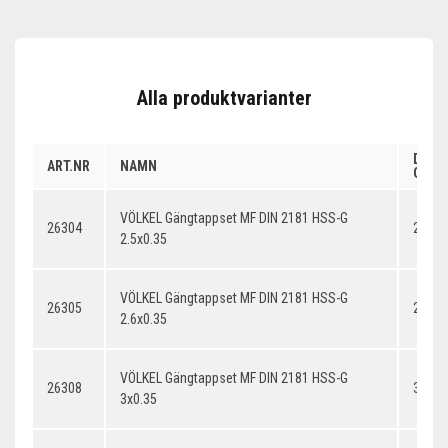
Alla produktvarianter
DIME
ART.NR
NAMN
GÄNG
VÖLKEL Gängtappset MF DIN 2181 HSS-G
26304
2.5x0
2.5x0.35
VÖLKEL Gängtappset MF DIN 2181 HSS-G
26305
2.6x0
2.6x0.35
VÖLKEL Gängtappset MF DIN 2181 HSS-G
26308
3x0.3
3x0.35