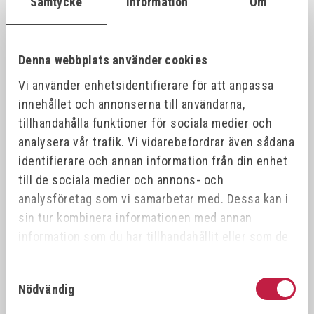
Samtycke
Information
Om
VÖLKEL Gängtappset MF DIN 2181 HSS-G
26387
21x1.
21x1.0
Denna webbplats använder cookies
Vi använder enhetsidentifierare för att anpassa
VÖLKEL Gängtappset MF DIN 2181 HSS-G
26388
21x1.
21x1.5
innehållet och annonserna till användarna,
tillhandahålla funktioner för sociala medier och
analysera vår trafik. Vi vidarebefordrar även sådana
VÖLKEL Gängtappset MF DIN 2181 HSS-G
26389
22x0.
22x0.5
identifierare och annan information från din enhet
till de sociala medier och annons- och
analysföretag som vi samarbetar med. Dessa kan i
VÖLKEL Gängtappset MF DIN 2181 HSS-G
26390
22x1.
22x1.0
sin tur kombinera informationen med annan
information som du har tillhandahållit eller som de
har samlat in när du har använt deras tjänster.
VÖLKEL Gängtappset MF DIN 2181 HSS-G
26391
22x0.
22x0.75
Samtyckesval
Nödvändig
VÖLKEL Gängtappset MF DIN 2181 HSS-G