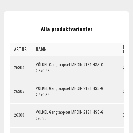
Alla produktvarianter
DIME
ART.NR
NAMN
GÄNG
VÖLKEL Gängtappset MF DIN 2181 HSS-G
26304
2.5x0
2.5x0.35
VÖLKEL Gängtappset MF DIN 2181 HSS-G
26305
2.6x0
2.6x0.35
VÖLKEL Gängtappset MF DIN 2181 HSS-G
26308
3x0.3
3x0.35