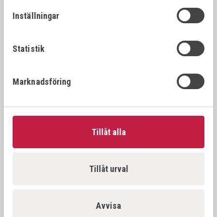
26392
22x1.
22x1.25
Inställningar
VÖLKEL Gängtappset MF DIN 2181 HSS-G
26394
22x1.
22x1.5
Statistik
VÖLKEL Gängtappset MF DIN 2181 HSS-G
26396
22x2.
Marknadsföring
22x2.0
VÖLKEL Gängtappset MF DIN 2181 HSS-G
26397
23x1.
23x1.0
Tillåt alla
VÖLKEL Gängtappset MF DIN 2181 HSS-G
26398
23x1.
23x1.5
Tillåt urval
VÖLKEL Gängtappset MF DIN 2181 HSS-G
26500
24x1.
24x1.0
Avvisa