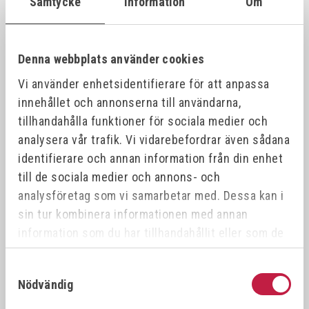
Samtycke
Information
Om
VÖLKEL Gängtappset MF DIN 2181 HSS-G
26387
21x1.
21x1.0
Denna webbplats använder cookies
Vi använder enhetsidentifierare för att anpassa
VÖLKEL Gängtappset MF DIN 2181 HSS-G
26388
21x1.
21x1.5
innehållet och annonserna till användarna,
tillhandahålla funktioner för sociala medier och
analysera vår trafik. Vi vidarebefordrar även sådana
VÖLKEL Gängtappset MF DIN 2181 HSS-G
26389
22x0.
22x0.5
identifierare och annan information från din enhet
till de sociala medier och annons- och
analysföretag som vi samarbetar med. Dessa kan i
VÖLKEL Gängtappset MF DIN 2181 HSS-G
26390
22x1.
22x1.0
sin tur kombinera informationen med annan
information som du har tillhandahållit eller som de
har samlat in när du har använt deras tjänster.
VÖLKEL Gängtappset MF DIN 2181 HSS-G
26391
22x0.
22x0.75
Samtyckesval
Nödvändig
VÖLKEL Gängtappset MF DIN 2181 HSS-G