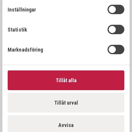
26392
22x1.
22x1.25
Inställningar
VÖLKEL Gängtappset MF DIN 2181 HSS-G
26394
22x1.
22x1.5
Statistik
VÖLKEL Gängtappset MF DIN 2181 HSS-G
26396
22x2.
Marknadsföring
22x2.0
VÖLKEL Gängtappset MF DIN 2181 HSS-G
26397
23x1.
23x1.0
Tillåt alla
VÖLKEL Gängtappset MF DIN 2181 HSS-G
26398
23x1.
23x1.5
Tillåt urval
VÖLKEL Gängtappset MF DIN 2181 HSS-G
26500
24x1.
24x1.0
Avvisa