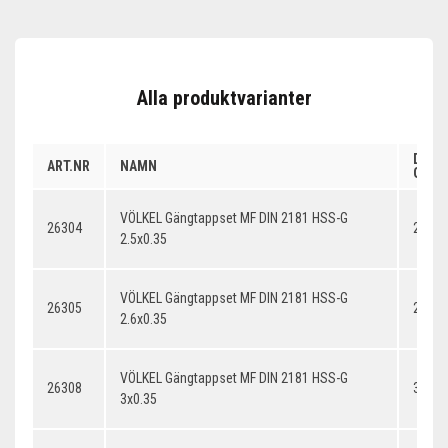
Alla produktvarianter
DIME
ART.NR
NAMN
GÄNG
VÖLKEL Gängtappset MF DIN 2181 HSS-G
26304
2.5x0
2.5x0.35
VÖLKEL Gängtappset MF DIN 2181 HSS-G
26305
2.6x0
2.6x0.35
VÖLKEL Gängtappset MF DIN 2181 HSS-G
26308
3x0.3
3x0.35