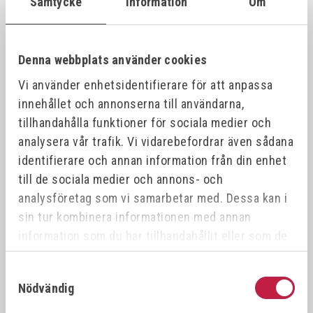
Samtycke
Information
Om
VÖLKEL Gängtappset MF DIN 2181 HSS-G
26387
21x1.
21x1.0
Denna webbplats använder cookies
Vi använder enhetsidentifierare för att anpassa
VÖLKEL Gängtappset MF DIN 2181 HSS-G
26388
21x1.
21x1.5
innehållet och annonserna till användarna,
tillhandahålla funktioner för sociala medier och
analysera vår trafik. Vi vidarebefordrar även sådana
VÖLKEL Gängtappset MF DIN 2181 HSS-G
26389
22x0.
22x0.5
identifierare och annan information från din enhet
till de sociala medier och annons- och
analysföretag som vi samarbetar med. Dessa kan i
VÖLKEL Gängtappset MF DIN 2181 HSS-G
26390
22x1.
22x1.0
sin tur kombinera informationen med annan
information som du har tillhandahållit eller som de
har samlat in när du har använt deras tjänster.
VÖLKEL Gängtappset MF DIN 2181 HSS-G
26391
22x0.
22x0.75
Samtyckesval
Nödvändig
VÖLKEL Gängtappset MF DIN 2181 HSS-G