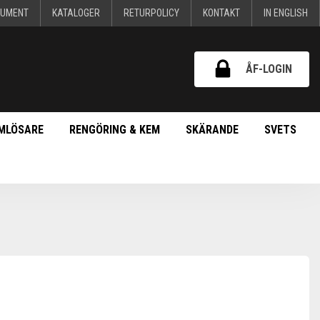
KUMENT
KATALOGER
RETURPOLICY
KONTAKT
IN ENGLISH
ÅF-LOGIN
MLÖSARE
RENGÖRING & KEM
SKÄRANDE
SVETS