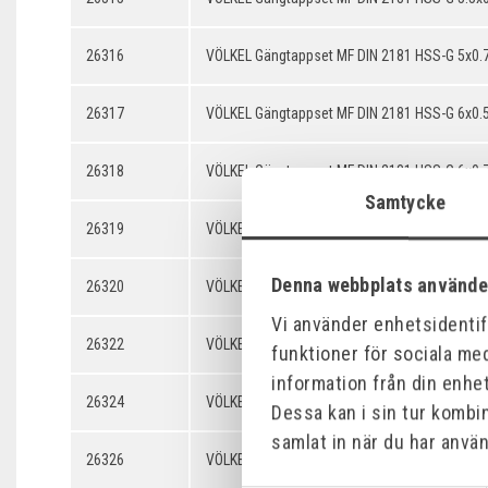
26316
VÖLKEL Gängtappset MF DIN 2181 HSS-G 5x0.
26317
VÖLKEL Gängtappset MF DIN 2181 HSS-G 6x0.
26318
VÖLKEL Gängtappset MF DIN 2181 HSS-G 6x0.
Samtycke
26319
VÖLKEL Gängtappset MF DIN 2181 HSS-G 7x0.
Denna webbplats använde
26320
VÖLKEL Gängtappset MF DIN 2181 HSS-G 7x0.
Vi använder enhetsidentifi
26322
VÖLKEL Gängtappset MF DIN 2181 HSS-G 8x0.
funktioner för sociala med
information från din enhe
26324
VÖLKEL Gängtappset MF DIN 2181 HSS-G 8x0.
Dessa kan i sin tur kombi
samlat in när du har använ
26326
VÖLKEL Gängtappset MF DIN 2181 HSS-G 8x1.