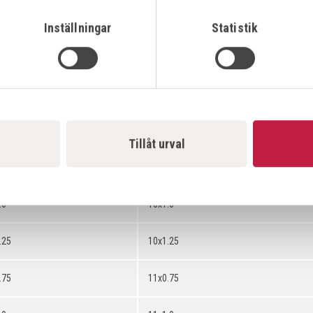
5
9x0.5
Inställningar
Statistik
75
9x0.75
0
9x1.0
.5
10x0.5
Tillåt urval
.75
10x0.75
.0
10x1.0
.25
10x1.25
.75
11x0.75