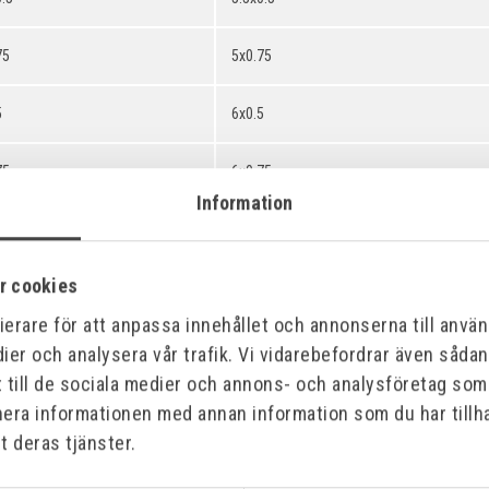
75
5x0.75
5
6x0.5
75
6x0.75
Information
5
7x0.5
r cookies
75
7x0.75
erare för att anpassa innehållet och annonserna till använd
5
8x0.5
ier och analysera vår trafik. Vi vidarebefordrar även såda
t till de sociala medier och annons- och analysföretag so
75
8x0.75
nera informationen med annan information som du har tillha
t deras tjänster.
0
8x1.0