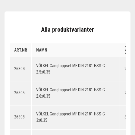
Alla produktvarianter
DIME
ART.NR
NAMN
GÄNG
VÖLKEL Gängtappset MF DIN 2181 HSS-G
26304
2.5x0
2.5x0.35
VÖLKEL Gängtappset MF DIN 2181 HSS-G
26305
2.6x0
2.6x0.35
VÖLKEL Gängtappset MF DIN 2181 HSS-G
26308
3x0.3
3x0.35