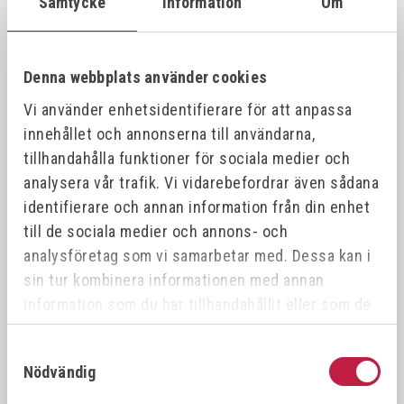
Samtycke
Information
Om
VÖLKEL Gängtappset MF DIN 2181 HSS-G
26387
21x1.
21x1.0
Denna webbplats använder cookies
Vi använder enhetsidentifierare för att anpassa
VÖLKEL Gängtappset MF DIN 2181 HSS-G
26388
21x1.
21x1.5
innehållet och annonserna till användarna,
tillhandahålla funktioner för sociala medier och
analysera vår trafik. Vi vidarebefordrar även sådana
VÖLKEL Gängtappset MF DIN 2181 HSS-G
26389
22x0.
22x0.5
identifierare och annan information från din enhet
till de sociala medier och annons- och
analysföretag som vi samarbetar med. Dessa kan i
VÖLKEL Gängtappset MF DIN 2181 HSS-G
26390
22x1.
22x1.0
sin tur kombinera informationen med annan
information som du har tillhandahållit eller som de
har samlat in när du har använt deras tjänster.
VÖLKEL Gängtappset MF DIN 2181 HSS-G
26391
22x0.
22x0.75
Samtyckesval
Nödvändig
VÖLKEL Gängtappset MF DIN 2181 HSS-G