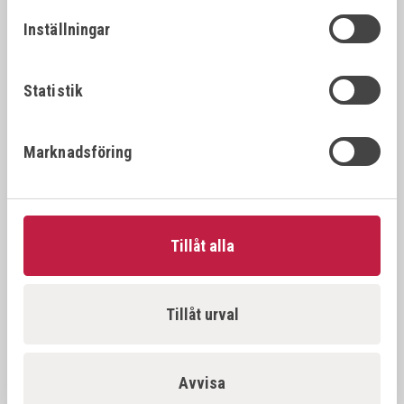
26392
22x1.
22x1.25
Inställningar
VÖLKEL Gängtappset MF DIN 2181 HSS-G
26394
22x1.
22x1.5
Statistik
VÖLKEL Gängtappset MF DIN 2181 HSS-G
26396
22x2.
Marknadsföring
22x2.0
VÖLKEL Gängtappset MF DIN 2181 HSS-G
26397
23x1.
23x1.0
Tillåt alla
VÖLKEL Gängtappset MF DIN 2181 HSS-G
26398
23x1.
23x1.5
Tillåt urval
VÖLKEL Gängtappset MF DIN 2181 HSS-G
26500
24x1.
24x1.0
Avvisa