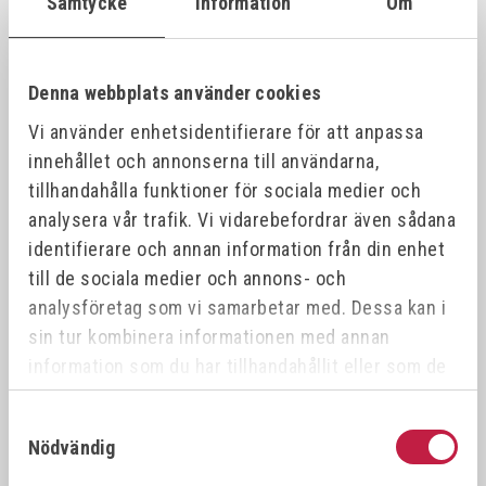
Samtycke
Information
Om
VÖLKEL Gängtappset MF DIN 2181 HSS-G
26387
21x1.
21x1.0
Denna webbplats använder cookies
Vi använder enhetsidentifierare för att anpassa
VÖLKEL Gängtappset MF DIN 2181 HSS-G
26388
21x1.
21x1.5
innehållet och annonserna till användarna,
tillhandahålla funktioner för sociala medier och
analysera vår trafik. Vi vidarebefordrar även sådana
VÖLKEL Gängtappset MF DIN 2181 HSS-G
26389
22x0.
22x0.5
identifierare och annan information från din enhet
till de sociala medier och annons- och
analysföretag som vi samarbetar med. Dessa kan i
VÖLKEL Gängtappset MF DIN 2181 HSS-G
26390
22x1.
22x1.0
sin tur kombinera informationen med annan
information som du har tillhandahållit eller som de
har samlat in när du har använt deras tjänster.
VÖLKEL Gängtappset MF DIN 2181 HSS-G
26391
22x0.
22x0.75
Samtyckesval
Nödvändig
VÖLKEL Gängtappset MF DIN 2181 HSS-G