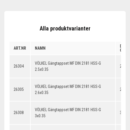
Alla produktvarianter
DIME
ART.NR
NAMN
GÄNG
VÖLKEL Gängtappset MF DIN 2181 HSS-G
26304
2.5x0
2.5x0.35
VÖLKEL Gängtappset MF DIN 2181 HSS-G
26305
2.6x0
2.6x0.35
VÖLKEL Gängtappset MF DIN 2181 HSS-G
26308
3x0.3
3x0.35