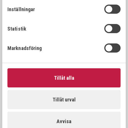
26392
22x1.
22x1.25
Inställningar
VÖLKEL Gängtappset MF DIN 2181 HSS-G
26394
22x1.
22x1.5
Statistik
VÖLKEL Gängtappset MF DIN 2181 HSS-G
26396
22x2.
Marknadsföring
22x2.0
VÖLKEL Gängtappset MF DIN 2181 HSS-G
26397
23x1.
23x1.0
Tillåt alla
VÖLKEL Gängtappset MF DIN 2181 HSS-G
26398
23x1.
23x1.5
Tillåt urval
VÖLKEL Gängtappset MF DIN 2181 HSS-G
26500
24x1.
24x1.0
Avvisa