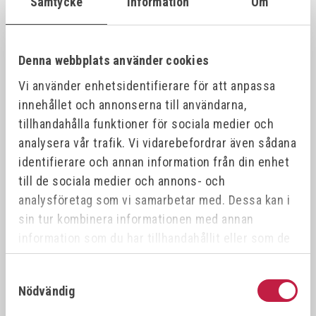
Samtycke
Information
Om
VÖLKEL Gängtappset MF DIN 2181 HSS-G
26387
21x1.
21x1.0
Denna webbplats använder cookies
Vi använder enhetsidentifierare för att anpassa
VÖLKEL Gängtappset MF DIN 2181 HSS-G
26388
21x1.
21x1.5
innehållet och annonserna till användarna,
tillhandahålla funktioner för sociala medier och
analysera vår trafik. Vi vidarebefordrar även sådana
VÖLKEL Gängtappset MF DIN 2181 HSS-G
26389
22x0.
22x0.5
identifierare och annan information från din enhet
till de sociala medier och annons- och
analysföretag som vi samarbetar med. Dessa kan i
VÖLKEL Gängtappset MF DIN 2181 HSS-G
26390
22x1.
22x1.0
sin tur kombinera informationen med annan
information som du har tillhandahållit eller som de
har samlat in när du har använt deras tjänster.
VÖLKEL Gängtappset MF DIN 2181 HSS-G
26391
22x0.
22x0.75
Samtyckesval
Nödvändig
VÖLKEL Gängtappset MF DIN 2181 HSS-G