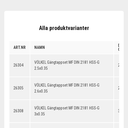
Alla produktvarianter
DIME
ART.NR
NAMN
GÄNG
VÖLKEL Gängtappset MF DIN 2181 HSS-G
26304
2.5x0
2.5x0.35
VÖLKEL Gängtappset MF DIN 2181 HSS-G
26305
2.6x0
2.6x0.35
VÖLKEL Gängtappset MF DIN 2181 HSS-G
26308
3x0.3
3x0.35