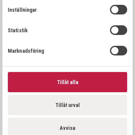
26392
22x1.
22x1.25
Inställningar
VÖLKEL Gängtappset MF DIN 2181 HSS-G
26394
22x1.
22x1.5
Statistik
VÖLKEL Gängtappset MF DIN 2181 HSS-G
26396
22x2.
Marknadsföring
22x2.0
VÖLKEL Gängtappset MF DIN 2181 HSS-G
26397
23x1.
23x1.0
Tillåt alla
VÖLKEL Gängtappset MF DIN 2181 HSS-G
26398
23x1.
23x1.5
Tillåt urval
VÖLKEL Gängtappset MF DIN 2181 HSS-G
26500
24x1.
24x1.0
Avvisa