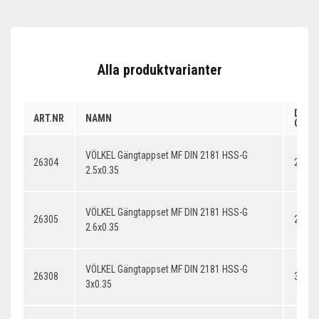
Alla produktvarianter
DIME
ART.NR
NAMN
GÄNG
VÖLKEL Gängtappset MF DIN 2181 HSS-G
26304
2.5x0
2.5x0.35
VÖLKEL Gängtappset MF DIN 2181 HSS-G
26305
2.6x0
2.6x0.35
VÖLKEL Gängtappset MF DIN 2181 HSS-G
26308
3x0.3
3x0.35