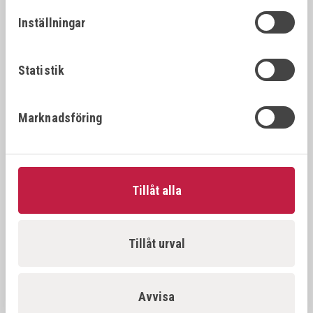
26392
22x1.
22x1.25
Inställningar
VÖLKEL Gängtappset MF DIN 2181 HSS-G
26394
22x1.
22x1.5
Statistik
VÖLKEL Gängtappset MF DIN 2181 HSS-G
26396
22x2.
Marknadsföring
22x2.0
VÖLKEL Gängtappset MF DIN 2181 HSS-G
26397
23x1.
23x1.0
Tillåt alla
VÖLKEL Gängtappset MF DIN 2181 HSS-G
26398
23x1.
23x1.5
Tillåt urval
VÖLKEL Gängtappset MF DIN 2181 HSS-G
26500
24x1.
24x1.0
Avvisa