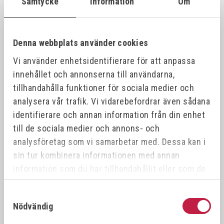
Samtycke
Information
Om
VÖLKEL Gängtappset MF DIN 2181 HSS-G
26387
21x1.
21x1.0
Denna webbplats använder cookies
Vi använder enhetsidentifierare för att anpassa
VÖLKEL Gängtappset MF DIN 2181 HSS-G
26388
21x1.
21x1.5
innehållet och annonserna till användarna,
tillhandahålla funktioner för sociala medier och
analysera vår trafik. Vi vidarebefordrar även sådana
VÖLKEL Gängtappset MF DIN 2181 HSS-G
26389
22x0.
22x0.5
identifierare och annan information från din enhet
till de sociala medier och annons- och
analysföretag som vi samarbetar med. Dessa kan i
VÖLKEL Gängtappset MF DIN 2181 HSS-G
26390
22x1.
22x1.0
sin tur kombinera informationen med annan
information som du har tillhandahållit eller som de
har samlat in när du har använt deras tjänster.
VÖLKEL Gängtappset MF DIN 2181 HSS-G
26391
22x0.
22x0.75
Samtyckesval
Nödvändig
VÖLKEL Gängtappset MF DIN 2181 HSS-G