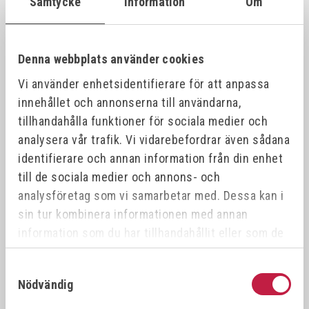
Samtycke
Information
Om
VÖLKEL Gängtappset MF DIN 2181 HSS-G
26387
21x1.
21x1.0
Denna webbplats använder cookies
Vi använder enhetsidentifierare för att anpassa
VÖLKEL Gängtappset MF DIN 2181 HSS-G
26388
21x1.
21x1.5
innehållet och annonserna till användarna,
tillhandahålla funktioner för sociala medier och
analysera vår trafik. Vi vidarebefordrar även sådana
VÖLKEL Gängtappset MF DIN 2181 HSS-G
26389
22x0.
22x0.5
identifierare och annan information från din enhet
till de sociala medier och annons- och
analysföretag som vi samarbetar med. Dessa kan i
VÖLKEL Gängtappset MF DIN 2181 HSS-G
26390
22x1.
22x1.0
sin tur kombinera informationen med annan
information som du har tillhandahållit eller som de
har samlat in när du har använt deras tjänster.
VÖLKEL Gängtappset MF DIN 2181 HSS-G
26391
22x0.
22x0.75
Samtyckesval
Nödvändig
VÖLKEL Gängtappset MF DIN 2181 HSS-G