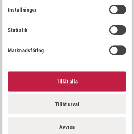
26392
22x1.
22x1.25
Inställningar
VÖLKEL Gängtappset MF DIN 2181 HSS-G
26394
22x1.
22x1.5
Statistik
VÖLKEL Gängtappset MF DIN 2181 HSS-G
26396
22x2.
Marknadsföring
22x2.0
VÖLKEL Gängtappset MF DIN 2181 HSS-G
26397
23x1.
23x1.0
Tillåt alla
VÖLKEL Gängtappset MF DIN 2181 HSS-G
26398
23x1.
23x1.5
Tillåt urval
VÖLKEL Gängtappset MF DIN 2181 HSS-G
26500
24x1.
24x1.0
Avvisa