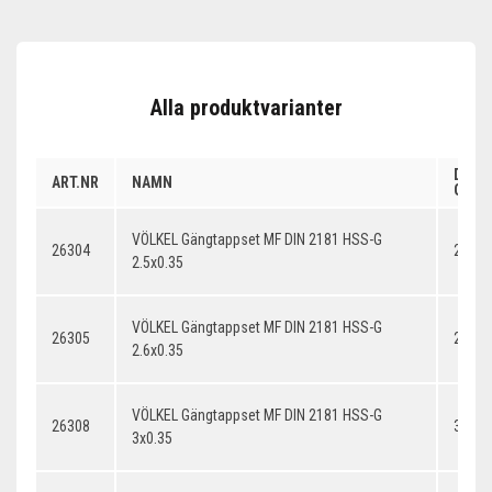
Alla produktvarianter
DIME
ART.NR
NAMN
GÄNG
VÖLKEL Gängtappset MF DIN 2181 HSS-G
26304
2.5x0
2.5x0.35
VÖLKEL Gängtappset MF DIN 2181 HSS-G
26305
2.6x0
2.6x0.35
VÖLKEL Gängtappset MF DIN 2181 HSS-G
26308
3x0.3
3x0.35