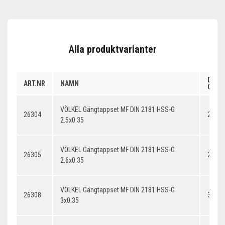
Alla produktvarianter
DIME
ART.NR
NAMN
GÄNG
VÖLKEL Gängtappset MF DIN 2181 HSS-G
26304
2.5x0
2.5x0.35
VÖLKEL Gängtappset MF DIN 2181 HSS-G
26305
2.6x0
2.6x0.35
VÖLKEL Gängtappset MF DIN 2181 HSS-G
26308
3x0.3
3x0.35