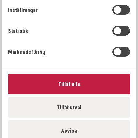
26392
22x1.
22x1.25
Inställningar
VÖLKEL Gängtappset MF DIN 2181 HSS-G
26394
22x1.
22x1.5
Statistik
VÖLKEL Gängtappset MF DIN 2181 HSS-G
26396
22x2.
Marknadsföring
22x2.0
VÖLKEL Gängtappset MF DIN 2181 HSS-G
26397
23x1.
23x1.0
Tillåt alla
VÖLKEL Gängtappset MF DIN 2181 HSS-G
26398
23x1.
23x1.5
Tillåt urval
VÖLKEL Gängtappset MF DIN 2181 HSS-G
26500
24x1.
24x1.0
Avvisa