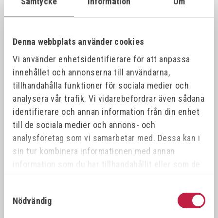
Samtycke
Information
Om
VÖLKEL Gängtappset MF DIN 2181 HSS-G
26387
21x1.
21x1.0
Denna webbplats använder cookies
Vi använder enhetsidentifierare för att anpassa
VÖLKEL Gängtappset MF DIN 2181 HSS-G
26388
21x1.
21x1.5
innehållet och annonserna till användarna,
tillhandahålla funktioner för sociala medier och
analysera vår trafik. Vi vidarebefordrar även sådana
VÖLKEL Gängtappset MF DIN 2181 HSS-G
26389
22x0.
22x0.5
identifierare och annan information från din enhet
till de sociala medier och annons- och
analysföretag som vi samarbetar med. Dessa kan i
VÖLKEL Gängtappset MF DIN 2181 HSS-G
26390
22x1.
22x1.0
sin tur kombinera informationen med annan
information som du har tillhandahållit eller som de
har samlat in när du har använt deras tjänster.
VÖLKEL Gängtappset MF DIN 2181 HSS-G
26391
22x0.
22x0.75
Samtyckesval
Nödvändig
VÖLKEL Gängtappset MF DIN 2181 HSS-G