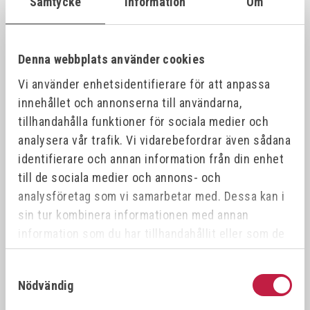
Samtycke
Information
Om
VÖLKEL Gängtappset MF DIN 2181 HSS-G
26387
21x1.
21x1.0
Denna webbplats använder cookies
Vi använder enhetsidentifierare för att anpassa
VÖLKEL Gängtappset MF DIN 2181 HSS-G
26388
21x1.
21x1.5
innehållet och annonserna till användarna,
tillhandahålla funktioner för sociala medier och
analysera vår trafik. Vi vidarebefordrar även sådana
VÖLKEL Gängtappset MF DIN 2181 HSS-G
26389
22x0.
22x0.5
identifierare och annan information från din enhet
till de sociala medier och annons- och
analysföretag som vi samarbetar med. Dessa kan i
VÖLKEL Gängtappset MF DIN 2181 HSS-G
26390
22x1.
22x1.0
sin tur kombinera informationen med annan
information som du har tillhandahållit eller som de
har samlat in när du har använt deras tjänster.
VÖLKEL Gängtappset MF DIN 2181 HSS-G
26391
22x0.
22x0.75
Samtyckesval
Nödvändig
VÖLKEL Gängtappset MF DIN 2181 HSS-G