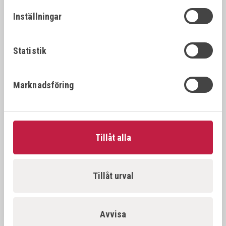
26392
22x1.
22x1.25
Inställningar
VÖLKEL Gängtappset MF DIN 2181 HSS-G
26394
22x1.
22x1.5
Statistik
VÖLKEL Gängtappset MF DIN 2181 HSS-G
26396
22x2.
Marknadsföring
22x2.0
VÖLKEL Gängtappset MF DIN 2181 HSS-G
26397
23x1.
23x1.0
Tillåt alla
VÖLKEL Gängtappset MF DIN 2181 HSS-G
26398
23x1.
23x1.5
Tillåt urval
VÖLKEL Gängtappset MF DIN 2181 HSS-G
26500
24x1.
24x1.0
Avvisa