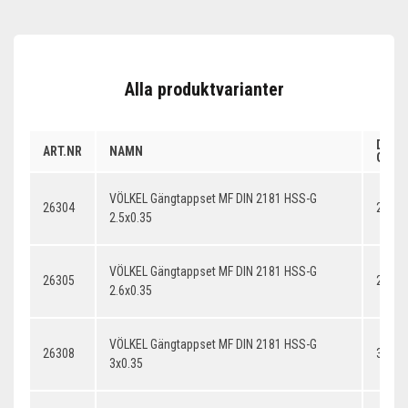
Alla produktvarianter
DIME
ART.NR
NAMN
GÄNG
VÖLKEL Gängtappset MF DIN 2181 HSS-G
26304
2.5x0
2.5x0.35
VÖLKEL Gängtappset MF DIN 2181 HSS-G
26305
2.6x0
2.6x0.35
VÖLKEL Gängtappset MF DIN 2181 HSS-G
26308
3x0.3
3x0.35