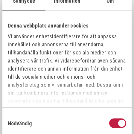
Samtycke
Information
Om
VÖLKEL Gängtappset MF DIN 2181 HSS-G
26387
21x1.
21x1.0
Denna webbplats använder cookies
Vi använder enhetsidentifierare för att anpassa
VÖLKEL Gängtappset MF DIN 2181 HSS-G
26388
21x1.
21x1.5
innehållet och annonserna till användarna,
tillhandahålla funktioner för sociala medier och
analysera vår trafik. Vi vidarebefordrar även sådana
VÖLKEL Gängtappset MF DIN 2181 HSS-G
26389
22x0.
22x0.5
identifierare och annan information från din enhet
till de sociala medier och annons- och
analysföretag som vi samarbetar med. Dessa kan i
VÖLKEL Gängtappset MF DIN 2181 HSS-G
26390
22x1.
22x1.0
sin tur kombinera informationen med annan
information som du har tillhandahållit eller som de
har samlat in när du har använt deras tjänster.
VÖLKEL Gängtappset MF DIN 2181 HSS-G
26391
22x0.
22x0.75
Samtyckesval
Nödvändig
VÖLKEL Gängtappset MF DIN 2181 HSS-G