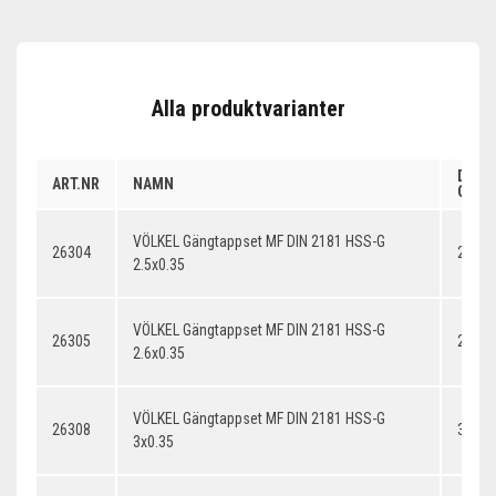
Alla produktvarianter
DIME
ART.NR
NAMN
GÄNG
VÖLKEL Gängtappset MF DIN 2181 HSS-G
26304
2.5x0
2.5x0.35
VÖLKEL Gängtappset MF DIN 2181 HSS-G
26305
2.6x0
2.6x0.35
VÖLKEL Gängtappset MF DIN 2181 HSS-G
26308
3x0.3
3x0.35