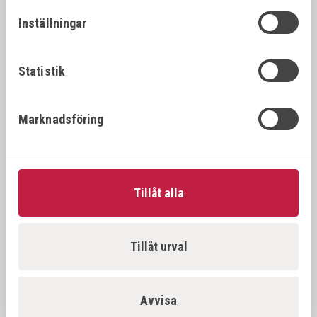
26392
22x1.
22x1.25
Inställningar
VÖLKEL Gängtappset MF DIN 2181 HSS-G
26394
22x1.
22x1.5
Statistik
VÖLKEL Gängtappset MF DIN 2181 HSS-G
26396
22x2.
Marknadsföring
22x2.0
VÖLKEL Gängtappset MF DIN 2181 HSS-G
26397
23x1.
23x1.0
Tillåt alla
VÖLKEL Gängtappset MF DIN 2181 HSS-G
26398
23x1.
23x1.5
Tillåt urval
VÖLKEL Gängtappset MF DIN 2181 HSS-G
26500
24x1.
24x1.0
Avvisa